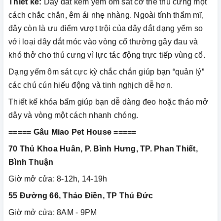
Thiết kế:
Dây dắt kèm yếm ôm sát cơ thể thú cưng một
cách chắc chắn, êm ái nhẹ nhàng. Ngoài tính thẩm mĩ,
đây còn là ưu điểm vượt trội của dây dắt dạng yếm so
với loại dây dắt móc vào vòng cổ thường gây đau và
khó thở cho thú cưng vì lực tác động trực tiếp vùng cổ.
Dạng yếm ôm sát cực kỳ chắc chắn giúp bạn “quản lý”
các chú cún hiếu động và tinh nghịch dễ hơn.
Thiết kế khóa bấm giúp bạn dễ dàng đeo hoặc tháo mở
dây và vòng một cách nhanh chóng.
===== Gâu Miao Pet House =====
70 Thủ Khoa Huân, P. Bình Hưng, TP. Phan Thiết,
Bình Thuận
Giờ mở cửa: 8-12h, 14-19h
55 Đường 66, Thảo Điền, TP Thủ Đức
Giờ mở cửa: 8AM - 9PM