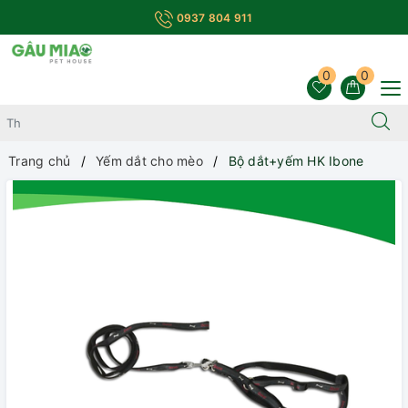
0937 804 911
0
0
Trang chủ
Yếm dắt cho mèo
Bộ dắt+yếm HK Ibone