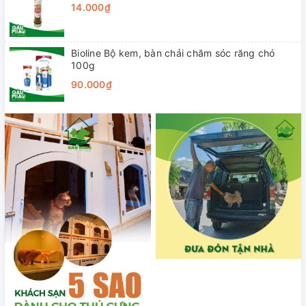
14.000₫
Bioline Bộ kem, bàn chải chăm sóc răng chó
100g
90.000₫