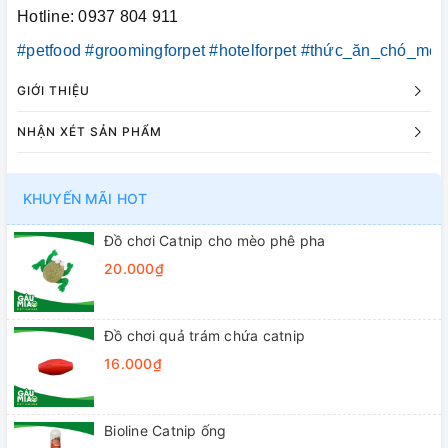
Hotline: 0937 804 911
#petfood
#groomingforpet
#hotelforpet
#thức_ăn_chó_mèo
GIỚI THIỆU
NHẬN XÉT SẢN PHẨM
KHUYẾN MÃI HOT
Đồ chơi Catnip cho mèo phê pha
20.000₫
Đồ chơi quả trám chứa catnip
16.000₫
Bioline Catnip ống