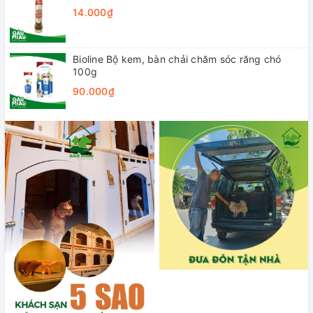
14.000₫
Bioline Bộ kem, bàn chải chăm sóc răng chó
100g
90.000₫