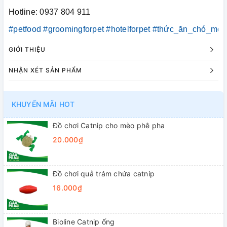
Hotline: 0937 804 911
#petfood
#groomingforpet
#hotelforpet
#thức_ăn_chó_mèo
GIỚI THIỆU
NHẬN XÉT SẢN PHẨM
KHUYẾN MÃI HOT
Đồ chơi Catnip cho mèo phê pha
20.000₫
Đồ chơi quả trám chứa catnip
16.000₫
Bioline Catnip ống