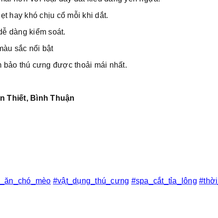
t hay khó chịu cổ mỗi khi dắt.
 dễ dàng kiểm soát.
màu sắc nổi bật
 bảo thú cưng được thoải mái nhất.
n Thiết, Bình Thuận
c_ăn_chó_mèo
#vật_dụng_thú_cưng
#spa_cắt_tỉa_lông
#thờ