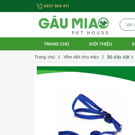
0937 804 911
TRANG CHỦ
GIỚI THIỆU
S
Trang chủ
Yếm dắt cho mèo
Bộ dây dắt 