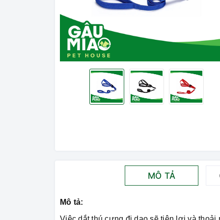
MÔ TẢ
Mô tả:
Việc dắt thú cưng đi dạo sẽ tiện lợi và thoả