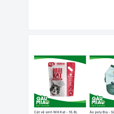
Cát vệ sinh Will Kat - 16.8L
Áo poly Bia - S