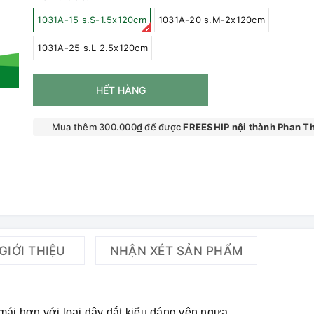
1031A-15 s.S-1.5x120cm
1031A-20 s.M-2x120cm
1031A-25 s.L 2.5x120cm
HẾT HÀNG
Mua thêm 300.000₫ để được
FREESHIP nội thành Phan Th
GIỚI THIỆU
NHẬN XÉT SẢN PHẨM
i mái hơn với loại dây dắt kiểu dáng yên ngựa.