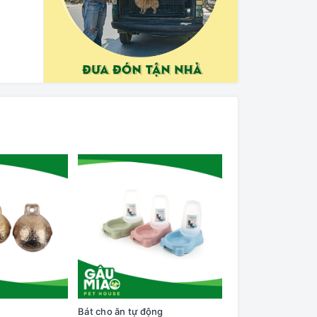
Bát cho ăn tự động
Cây lăn lông trên q