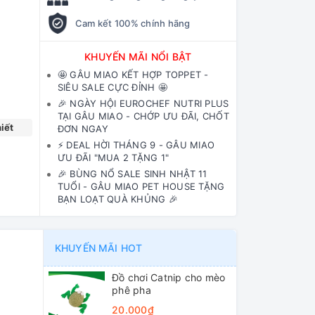
Cam kết 100% chính hãng
KHUYẾN MÃI NỔI BẬT
🤩 GÂU MIAO KẾT HỢP TOPPET -
SIÊU SALE CỰC ĐỈNH 🤩
🎉 NGÀY HỘI EUROCHEF NUTRI PLUS
TẠI GÂU MIAO - CHỚP ƯU ĐÃI, CHỐT
iết
ĐƠN NGAY
⚡️ DEAL HỜI THÁNG 9 - GÂU MIAO
ƯU ĐÃI "MUA 2 TẶNG 1"
🎉 BÙNG NỔ SALE SINH NHẬT 11
TUỔI - GÂU MIAO PET HOUSE TẶNG
BẠN LOẠT QUÀ KHỦNG 🎉
KHUYẾN MÃI HOT
Đồ chơi Catnip cho mèo
phê pha
20.000₫