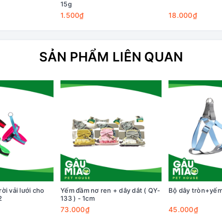
15g
1.500₫
18.000₫
SẢN PHẨM LIÊN QUAN
i vải lưới cho
Yếm đầm nơ ren + dây dắt ( QY-
Bộ dây tròn+yếm
2
133 ) - 1cm
73.000₫
45.000₫