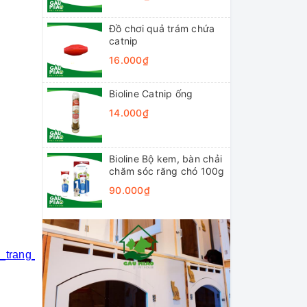
Đồ chơi quả trám chứa
catnip
16.000₫
Bioline Catnip ống
14.000₫
Bioline Bộ kem, bàn chải
chăm sóc răng chó 100g
90.000₫
i_trang_thú_cưng
#khách_sạn_thú_cưng