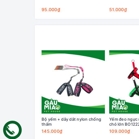
95.000₫
51.000₫
Bộ yếm + dây dắt nylon chống
Yếm đeo ngực rờ
thấm
chó lớn BO122
145.000₫
109.000₫