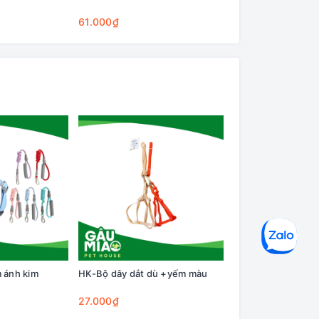
Cleaning Base
61.000₫
75.000₫
 ánh kim
HK-Bộ dây dắt dù +yếm màu
HK-Bộ dây dắt nơ
27.000₫
34.000₫