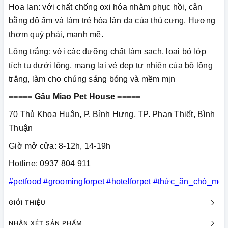
Hoa lan: với chất chống oxi hóa nhằm phục hồi, cân
bằng độ ẩm và làm trẻ hóa làn da của thú cưng. Hương
thơm quý phái, mạnh mẽ.
Lông trắng: với các dưỡng chất làm sạch, loại bỏ lớp
tích tụ dưới lông, mang lại vẻ đẹp tự nhiên của bộ lông
trắng, làm cho chúng sáng bóng và mềm mịn
===== Gâu Miao Pet House =====
70 Thủ Khoa Huân, P. Bình Hưng, TP. Phan Thiết, Bình
Thuận
Giờ mở cửa: 8-12h, 14-19h
Hotline: 0937 804 911
#petfood
#groomingforpet
#hotelforpet
#thức_ăn_chó_mèo
GIỚI THIỆU
NHẬN XÉT SẢN PHẨM