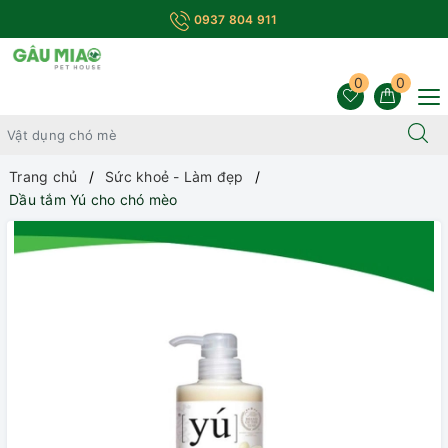
0937 804 911
0
0
Trang chủ
Sức khoẻ - Làm đẹp
Dầu tắm Yú cho chó mèo