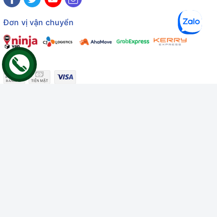
Đơn vị vận chuyển
Công ty TNHH Thương mại Dịch vụ Gâu Miao
Giấy chứng nhận ĐKDN số: 3401229674 do Sở KHĐT Bình
Thuận cấp ngày 10/01/2022
Giấy chứng nhận đủ điều kiện số: 06/GCN-KDT do Chi cục
Thú y Bình Thuận cấp ngày 18/01/2022