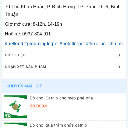
70 Thủ Khoa Huân, P. Bình Hưng, TP. Phan Thiết, Bình
Thuận
Giờ mở cửa: 8-12h, 14-19h
Hotline: 0937 804 911
#petfood
#groomingforpet
#hotelforpet
#thức_ăn_chó_mèo
GIỚI THIỆU
NHẬN XÉT SẢN PHẨM
KHUYẾN MÃI HOT
Đồ chơi Catnip cho mèo phê pha
20.000₫
Đồ chơi quả trám chứa catnip