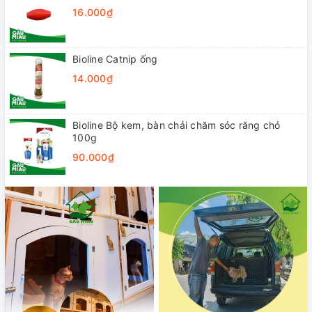
16.000₫
Bioline Catnip ống
14.000₫
Bioline Bộ kem, bàn chải chăm sóc răng chó
100g
90.000₫