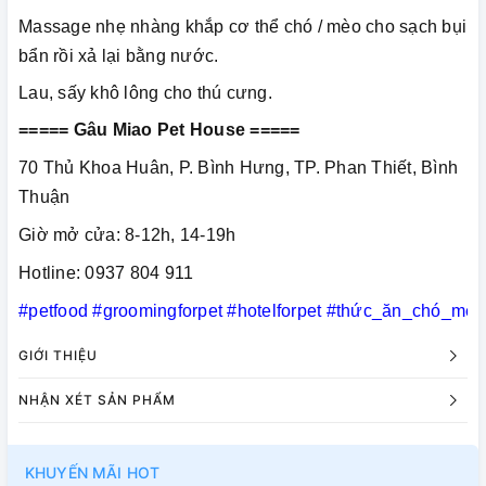
Massage nhẹ nhàng khắp cơ thể chó / mèo cho sạch bụi
bẩn rồi xả lại bằng nước.
Lau, sấy khô lông cho thú cưng.
===== Gâu Miao Pet House =====
70 Thủ Khoa Huân, P. Bình Hưng, TP. Phan Thiết, Bình
Thuận
Giờ mở cửa: 8-12h, 14-19h
Hotline: 0937 804 911
#petfood
#groomingforpet
#hotelforpet
#thức_ăn_chó_mèo
GIỚI THIỆU
NHẬN XÉT SẢN PHẨM
KHUYẾN MÃI HOT