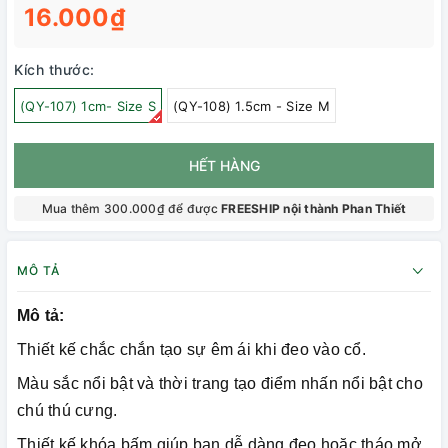
16.000₫
Kích thước:
(QY-107) 1cm- Size S
(QY-108) 1.5cm - Size M
HẾT HÀNG
Mua thêm 300.000₫ để được
FREESHIP nội thành Phan Thiết
MÔ TẢ
Mô tả:
Thiết kế chắc chắn tạo sự êm ái khi đeo vào cổ.
Màu sắc nổi bật và thời trang tạo điểm nhấn nổi bật cho
chú thú cưng.
Thiết kế khóa bấm giúp bạn dễ dàng đeo hoặc tháo mở