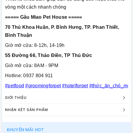
vòng một cách nhanh chóng
===== Gâu Miao Pet House =====
70 Thủ Khoa Huân, P. Bình Hưng, TP. Phan Thiết,
Bình Thuận
Giờ mở cửa: 8-12h, 14-19h
55 Đường 66, Thảo Điền, TP Thủ Đức
Giờ mở cửa: 8AM - 9PM
Hotline: 0937 804 911
#petfood
#groomingforpet
#hotelforpet
#thức_ăn_chó_mèo
GIỚI THIỆU
NHẬN XÉT SẢN PHẨM
KHUYẾN MÃI HOT