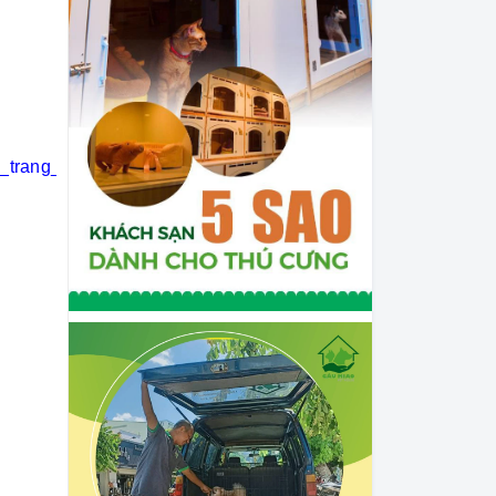
i_trang_thú_cưng
#khách_sạn_thú_cưng