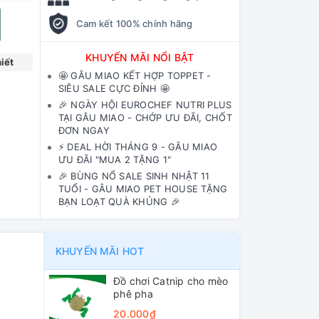
Cam kết 100% chính hãng
KHUYẾN MÃI NỔI BẬT
iết
🤩 GÂU MIAO KẾT HỢP TOPPET -
SIÊU SALE CỰC ĐỈNH 🤩
🎉 NGÀY HỘI EUROCHEF NUTRI PLUS
TẠI GÂU MIAO - CHỚP ƯU ĐÃI, CHỐT
ĐƠN NGAY
⚡️ DEAL HỜI THÁNG 9 - GÂU MIAO
ƯU ĐÃI "MUA 2 TẶNG 1"
🎉 BÙNG NỔ SALE SINH NHẬT 11
TUỔI - GÂU MIAO PET HOUSE TẶNG
BẠN LOẠT QUÀ KHỦNG 🎉
KHUYẾN MÃI HOT
Đồ chơi Catnip cho mèo
phê pha
20.000₫