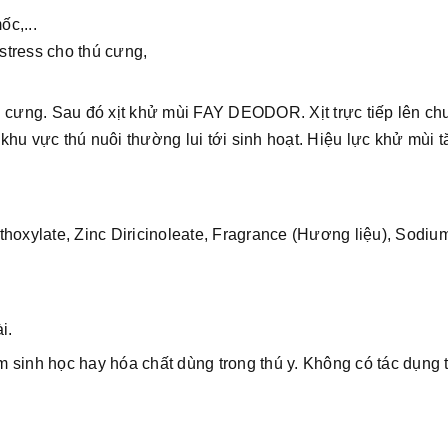
c,...
stress cho thú cưng,
ú cưng. Sau đó xịt khử mùi FAY DEODOR. Xịt trực tiếp lên c
 khu vực thú nuôi thường lui tới sinh hoạt. Hiệu lực khử mùi 
hoxylate, Zinc Diricinoleate, Fragrance (Hương liệu), Sodiu
i.
 sinh học hay hóa chất dùng trong thú y. Không có tác dụng 