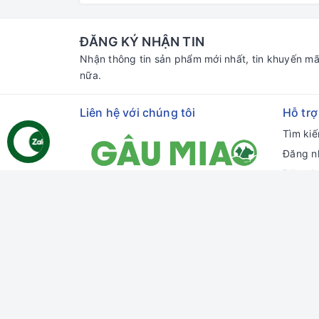
ĐĂNG KÝ NHẬN TIN
Nhận thông tin sản phẩm mới nhất, tin khuyến mã
nữa.
Liên hệ với chúng tôi
Hỗ trợ
Tìm ki
Đăng n
Đăng k
Giỏ hà
Địa chỉ:
70 Thủ Khoa Huân, Bình Hưng,
Phan Thiết, Bình Thuận
Chi nhánh HCM:
55 đường số 66,
Thảo Điền, Thủ Đức, HCM
Email:
gaumiao@gmail.com
Điện thoại:
0937 804 911
Zalo:
Gâu Miao Pet House