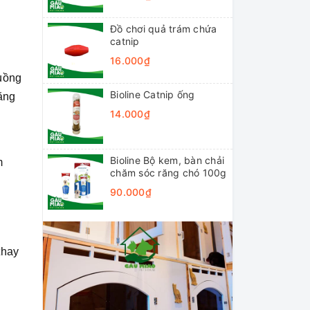
Đồ chơi quả trám chứa
catnip
16.000₫
huồng
Bioline Catnip ống
tăng
14.000₫
Bioline Bộ kem, bàn chải
m
chăm sóc răng chó 100g
90.000₫
thay