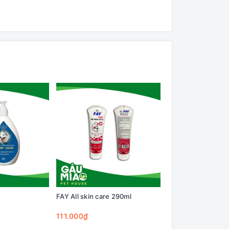
FAY All skin care 290ml
VMD MICONA SH
111.000₫
125.000₫