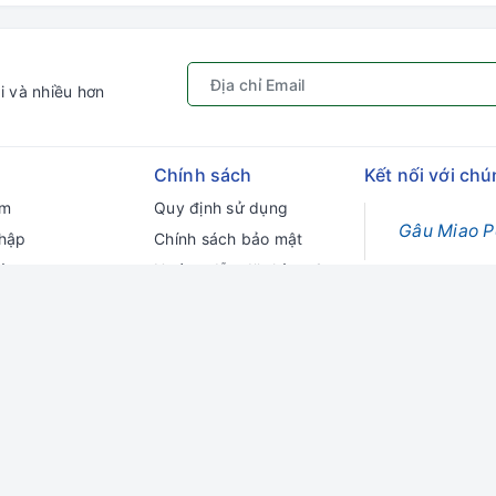
i và nhiều hơn
Chính sách
Kết nối với chú
ếm
Quy định sử dụng
Gâu Miao P
hập
Chính sách bảo mật
ý
Hướng dẫn đặt hàng &
thanh toán
ng
Chính sách vận chuyển
Chính sách đổi trả
Chính sách kiểm hàng