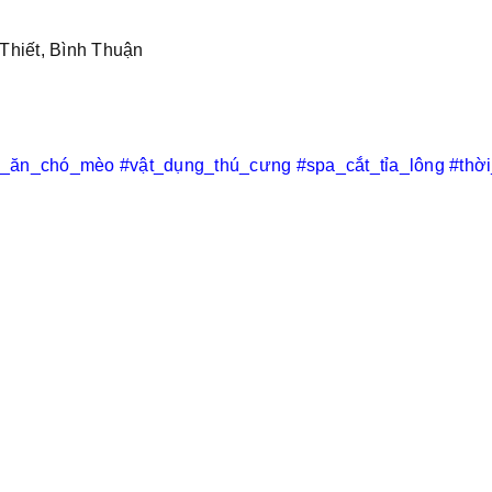
Thiết, Bình Thuận
c_ăn_chó_mèo
#vật_dụng_thú_cưng
#spa_cắt_tỉa_lông
#thờ