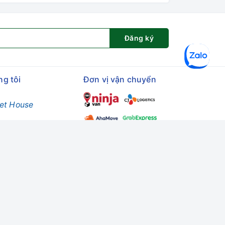
Đăng ký
ng tôi
Đơn vị vận chuyển
et House