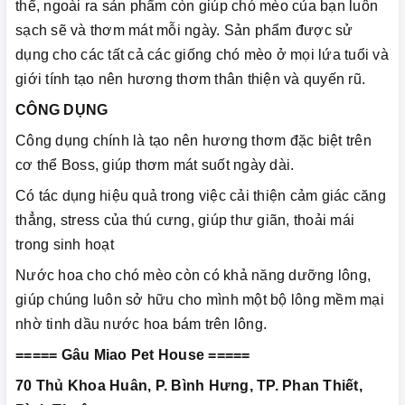
thể, ngoài ra sản phẩm còn giúp chó mèo của bạn luôn
sạch sẽ và thơm mát mỗi ngày. Sản phẩm được sử
dụng cho các tất cả các giống chó mèo ở mọi lứa tuổi và
giới tính tạo nên hương thơm thân thiện và quyến rũ.
CÔNG DỤNG
Công dụng chính là tạo nên hương thơm đặc biệt trên
cơ thể Boss, giúp thơm mát suốt ngày dài.
Có tác dụng hiệu quả trong việc cải thiện cảm giác căng
thẳng, stress của thú cưng, giúp thư giãn, thoải mái
trong sinh hoạt
Nước hoa cho chó mèo còn có khả năng dưỡng lông,
giúp chúng luôn sở hữu cho mình một bộ lông mềm mại
nhờ tinh dầu nước hoa bám trên lông.
===== Gâu Miao Pet House =====
70 Thủ Khoa Huân, P. Bình Hưng, TP. Phan Thiết,