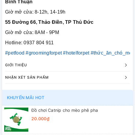
Bình Thuận
Giờ mở cửa: 8-12h, 14-19h
55 Đường 66, Thảo Điền, TP Thủ Đức
Giờ mở cửa: 8AM - 9PM
Hotline: 0937 804 911
#petfood
#groomingforpet
#hotelforpet
#thức_ăn_chó_mèo
GIỚI THIỆU
NHẬN XÉT SẢN PHẨM
KHUYẾN MÃI HOT
Đồ chơi Catnip cho mèo phê pha
20.000₫