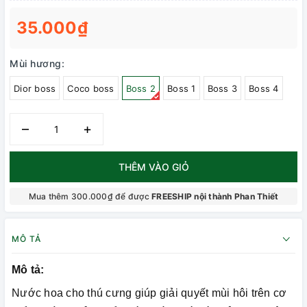
35.000₫
Mùi hương:
Dior boss
Coco boss
Boss 2
Boss 1
Boss 3
Boss 4
–
+
THÊM VÀO GIỎ
Mua thêm 300.000₫ để được
FREESHIP nội thành Phan Thiết
MÔ TẢ
Mô tả:
Nước hoa cho thú cưng giúp giải quyết mùi hôi trên cơ