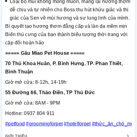
Loại bỏ mùi không mong muốn, mang lại hương thơm
dễ chịu và tự nhiên cho Boss thu hút khứu giác và thị
giác của Sen về mùi hương và sự lung linh của mình.
Bí quyết tạo hương thơm đẳng cấp và làn da mềm mịn
Biến thú cưng của bạn thành biểu tượng thời trang với
cặp đôi hoàn hảo
===== Gâu Miao Pet House =====
70 Thủ Khoa Huân, P. Bình Hưng, TP. Phan Thiết,
Bình Thuận
Giờ mở cửa: 8-12h, 14-19h
55 Đường 66, Thảo Điền, TP Thủ Đức
Giờ mở cửa: 8AM - 9PM
Hotline: 0937 804 911
#petfood
#groomingforpet
#hotelforpet
#thức_ăn_chó_mèo
GIỚI THIỆU