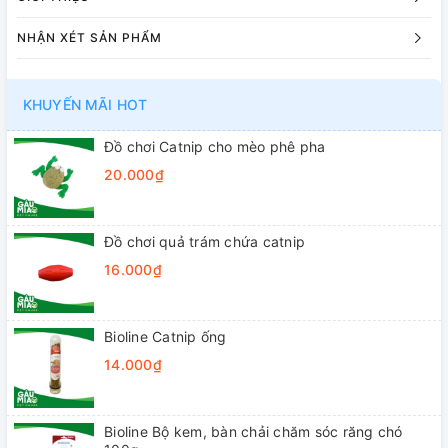
NHẬN XÉT SẢN PHẨM
KHUYẾN MÃI HOT
Đồ chơi Catnip cho mèo phê pha
20.000₫
Đồ chơi quả trám chứa catnip
16.000₫
Bioline Catnip ống
14.000₫
Bioline Bộ kem, bàn chải chăm sóc răng chó